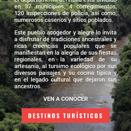
en 37 municipios, 4 corregimientos,
120 inspecciones de policía, así como,
numerosos caseríos y sitios poblados.
Este pueblo acogedor y alegre lo invita
a disfrutar de tradiciones ancestrales y
ricas creencias populares que se
manifiestan en la alegría de sus fiestas
regionales, en la variedad de su
artesanía, al tursimo ecológico por sus
diversos paisajes y su cocina típica y
en el legado cultural que dejaron sus
ancestros.
VEN A CONOCER
DESTINOS TURÍSTICOS